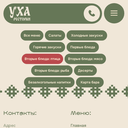
Все меню
Салаты
Холодные закуски
Горячие закуски
Первые блюда
Вторые блюда: птица
Вторые блюда: мясо
Вторые блюда: рыба
Десерты
Безалкогольные напитки
Карта бара
Контакты:
Меню:
Адрес
Главная
Тверская область,
О ресторане
г. Осташков,
ул. Рудинская, д. 2
Меню